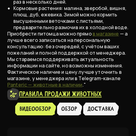
раз в несколько дней.
Кормовые растения: малина, зверобой, вишня,
плющ, дуб, ежевика. Зимой можно кормить
высушенными веточками с листьями,
предварительно размочив их в холодной воде.
Приобрести питомца можно прямо
в магазине
— а
лучше всего записаться на персональную
консультацию: без очередей, с учётом ваших
пожеланий и полной поддержкой от менеджера.
Мы стараемся поддерживать актуальность
информации на сайте, но возможны изменения.
Фактическое наличие и цену лучше уточнить в
магазине, у менеджера или в Telegram-канале
Panteric — животные в наличии
."
Правила продажи животных
Видеообзор
Обзор
доставка