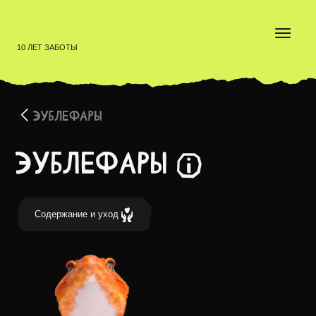
10 ЛЕТ ЗАБОТЫ
ЭУБЛЕФАРЫ
Эублефары
Эублефары — популярная рептилия. Это милые и руч
Cодержание и уход