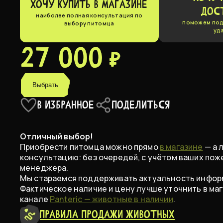
ХОЧУ КУПИТЬ В МАГАЗИНЕ
ДОС
наиболее полная консультация по
поможем под
выбору питомца
уд
27 000 ₽
Выбрать
В ИЗБРАННОЕ
ПОДЕЛИТЬСЯ
Отличный выбор!
Приобрести питомца можно прямо
в магазине
— а 
консультацию: без очередей, с учётом ваших пож
менеджера.
Мы стараемся поддерживать актуальность информ
Фактическое наличие и цену лучше уточнить в маг
канале
Panteric — животные в наличии
.
Правила продажи животных