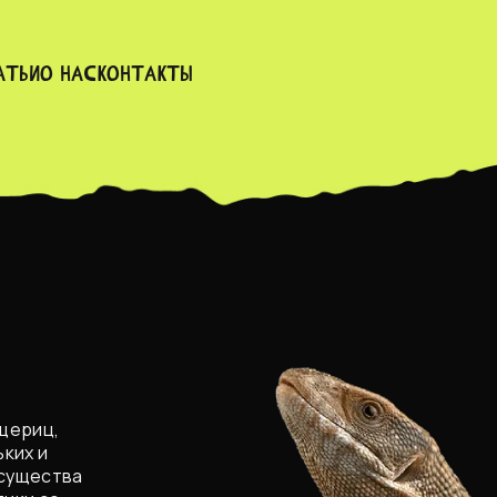
атьи
О нас
Контакты
щериц,
ких и
 существа