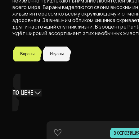
неизменно привлекают внимание любителей экзот
всего мира. Вараны выделяются своим высоким и
живым интересом ко всему окружающему и отмен
здоровьем. За внешним обликом хищника скрывае
друг и настоящий спутник жизни. В зооцентре Pant
ждёт широкий ассортимент этих необычных живот
Вараны
Игуаны
ПО ЦЕНЕ
ЭКСПОЗИЦИ