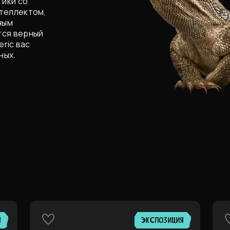
ики со
нтеллектом,
ным
тся верный
eric вас
ных.
Я
ЭКСПОЗИЦИЯ