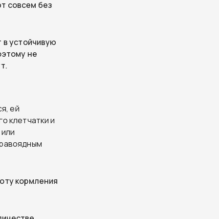
т совсем без
т в устойчивую
оэтому не
т.
я, ей
о клетчатки и
 или
травоядным
тоту кормления
личестве