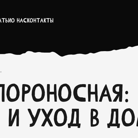
атьи
О нас
Контакты
.
пороносная:
 и уход в д