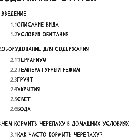
1
.
Введение
1
.
1
Описание вида
1
.
2
Условия обитания
2
.
Оборудование для содержания
2
.
1
Террариум
2
.
2
Температурный режим
2
.
3
Грунт
2
.
4
Укрытия
2
.
5
Свет
2
.
6
Вода
3
.
Чем кормить черепаху в домашних условиях
3
.
1
Как часто кормить черепаху?