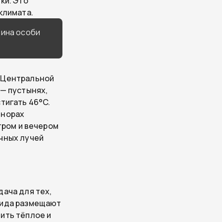
ки. Это
климата.
лина особи
и Центральной
 — пустынях,
тигать 46°C.
 норах
тром и вечером
чных лучей
дача для тех,
вида размещают
ить тёплое и