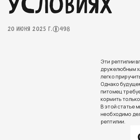
условиях
20 июня 2025 г.
498
Эти рептилии в
дружелюбным ха
легко приручит
Однако будущем
питомец требуе
кормить только
В этой статье 
необходимо дел
рептилии.