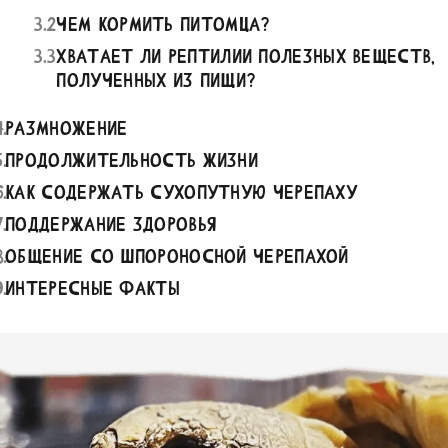
3
.
2
Чем кормить питомца?
3
.
3
Хватает ли рептилии полезных веществ,
полученных из пищи?
4
.
Размножение
5
.
Продолжительность жизни
6
.
Как содержать сухопутную черепаху
7
.
Поддержание здоровья
8
.
Общение со шпороносной черепахой
9
.
Интересные факты