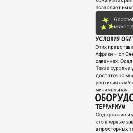
Кожа у этих ре
позволяет им к
Geochel
может д
Условия оби
Этих представи
Африки — от Се
саваннах. Осад
Такие суровые 
достаточно мно
рептилии наибо
минимальная.
Оборуд
Террариум
Содержание и у
кто впервые за
в просторных т