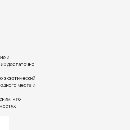
но и
 их достаточно
о экзотический
бодного места и
сним, что
нностях