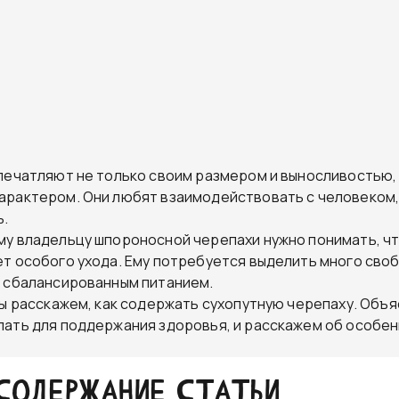
печатляют не только своим размером и выносливостью, 
рактером. Они любят взаимодействовать с человеком,
ь.
у владельцу шпороносной черепахи нужно понимать, чт
т особого ухода. Ему потребуется выделить много сво
 сбалансированным питанием.
мы расскажем, как содержать сухопутную черепаху. Объя
ать для поддержания здоровья, и расскажем об особе
СОДЕРЖАНИЕ СТАТЬИ