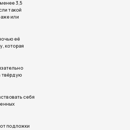
менее 3,5
сли такой
раже или
ночью её
у, которая
язательно
а твёрдую
увствовать себя
венных
 от подложки