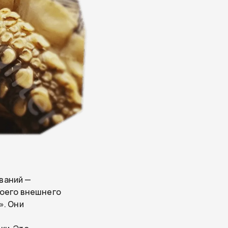
ваний —
своего внешнего
». Они