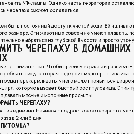
ановить УФ-лампы. Однако часть территории оставляю
сь черепаха сможет охладиться.
ен быть постоянный доступ к чистой воде. Её наливаю
го размера. Эти животные совсем не умеют плавать, п
ятельно выбраться из глубокой ёмкости и просто утону
рмить черепаху в домашних
ях
нь хороший аппетит. Чтобы правильно расти и развиватьс
треблять пищу, которая содержит мало протеина и мног
питомца перекармливать, у него может появиться диарея
циря, которую вызовет быстрый рост туловища. Этим 
я давать мясные и молочные продукты.
ормить черепаху?
т ежедневно. Начиная с подросткового возраста, час
раза в 2 или 3 дня.
 питомца?
а составляют свежие овощные листья. В небольшом ко