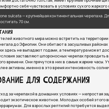
птилий достаточно толстая, имеет крупные прочные щит
омфортно себя чувствовать в условиях сухого жаркого 
one sulcata — крупнейшая континентальная черепаха. Д
остигать 70 см.
тания
телей животного мира можно встретить на территори
негала до Эфиопии. Они обитают в засушливых районах
ки здесь не выпадают годами, а температура может дос
условия заставляют шпороносных черепах проводить в
го времени. Они прячутся в них в самые жаркие часы. У
лее активны, именно в это время интенсивность солне
ование для содержания
ход за черепахой в домашних условиях — непростая за
водит экзотическое животное. Молодых особей этого 
еррариумах. Для взрослых рептилий потребуется выдел