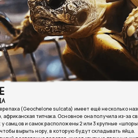
е
да
репаха (Geochelone sulcata) имеет ещё несколько наз
р, африканская типчака. Основное она получила из-за 
х у самцов и самок расположены 2 или 3 крупные «шпоры
 чтобы вырыть нору, в которую будут складывать яйца.