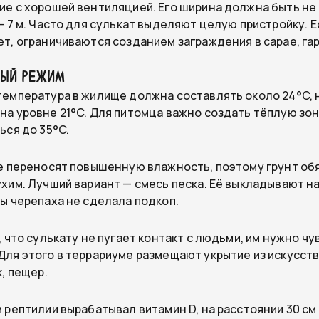
е с хорошей вентиляцией. Его ширина должна быть не 
— 7 м. Часто для сулькат выделяют целую пристройку. Е
т, ограничиваются созданием заграждения в сарае, га
ный режим
емпература в жилище должна составлять около 24°C, 
а уровне 21°C. Для питомца важно создать тёплую зон
ься до 35°C.
е переносят повышенную влажность, поэтому грунт об
хим. Лучший вариант — смесь песка. Её выкладывают н
ы черепаха не сделала подкоп.
, что сулькату не пугает контакт с людьми, им нужно ч
ля этого в террариуме размещают укрытие из искусст
, пещер.
 рептилии вырабатывал витамин D, на расстоянии 30 см