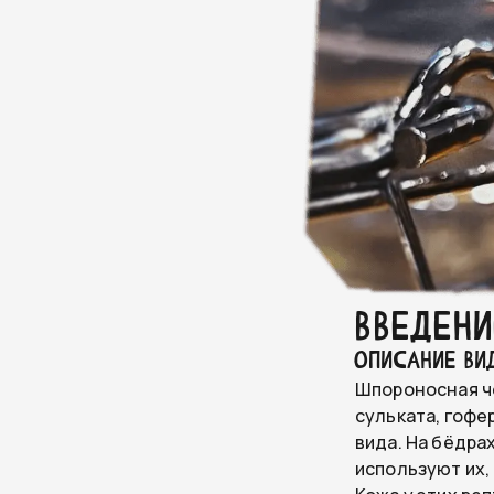
Введени
Описание ви
Шпороносная че
сульката, гофе
вида. На бёдра
используют их,