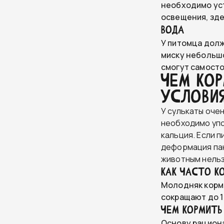
необходимо уст
освещения, зде
Вода
У питомца долж
миску небольшо
смогут самосто
Чем ко
услови
У сулькаты оче
необходимо упо
кальция. Если 
деформация пан
животным нельз
Как часто к
Молодняк кормя
сокращают до 1 
Чем кормить
Основу рацион