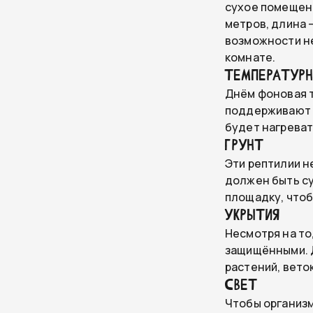
сухое помещени
метров, длина 
возможности не
комнате.
Температур
Днём фоновая т
поддерживают н
будет нагреват
Грунт
Эти рептилии н
должен быть су
площадку, чтоб
Укрытия
Несмотря на то
защищёнными. Д
растений, веток
Свет
Чтобы организм