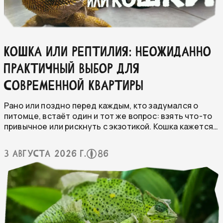
КОШКА ИЛИ РЕПТИЛИЯ: НЕОЖИДАННО
ПРАКТИЧНЫЙ ВЫБОР ДЛЯ
СОВРЕМЕННОЙ КВАРТИРЫ
Рано или поздно перед каждым, кто задумался о
питомце, встаёт один и тот же вопрос: взять что-то
привычное или рискнуть с экзотикой. Кошка кажется
безопасным выбором — все понятно, все знакомо с
детства. А террариум с ящерицей или змеёй всё ещё
3 августа 2026 г.
86
воспринимается как что-то на любителя.