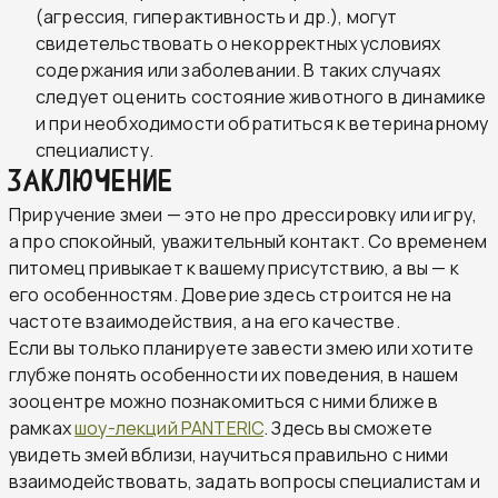
(агрессия, гиперактивность и др.), могут
свидетельствовать о некорректных условиях
содержания или заболевании. В таких случаях
следует оценить состояние животного в динамике
и при необходимости обратиться к ветеринарному
специалисту.
Заключение
Приручение змеи — это не про дрессировку или игру,
а про спокойный, уважительный контакт. Со временем
питомец привыкает к вашему присутствию, а вы — к
его особенностям. Доверие здесь строится не на
частоте взаимодействия, а на его качестве.
Если вы только планируете завести змею или хотите
глубже понять особенности их поведения, в нашем
зооцентре можно познакомиться с ними ближе в
рамках
шоу-лекций PANTERIC
. Здесь вы сможете
увидеть змей вблизи, научиться правильно с ними
взаимодействовать, задать вопросы специалистам и