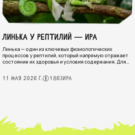
ЛИНЬКА У РЕПТИЛИЙ — ИРА
Линька — один из ключевых физиологических
процессов у рептилий, который напрямую отражает
состояние их здоровья и условия содержания. Для
владельца это не просто «смена кожи», а важный
индикатор: по тому, как именно проходит линька,
11 мая 2026 г.
1863
Ира
можно понять, всё ли в порядке с влажностью,
питанием и общим состоянием животного.