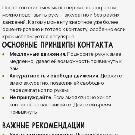
После того как змея мягко перемещена крюком,
можно подставить руку — аккуратно и без резких
движений. К этому моменту животное уже более
ориентировано и готово к контакту, особенно если
крюк используется регулярно.
Основные принципы контакта
Медленные движения.
Подносите руку к змее
медленно, давая ей возможность привыкнуть к
вам;
Аккуратность и свобода движения.
Держите
змею аккуратно, позволяя ей свободно
передвигаться по рукам;
Не принуждайте.
Если змея явно не хочет
контакта, не настаивайте. Дайте ей время
привыкнуть.
Важные рекомендации
Укрытия и пространство.
Для комфортного