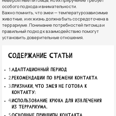
невероятные питомцы, но их приручение требует
особого подхода и внимательности.
Важно помнить, что змеи — температурозависимые
животные, и их жизнь должна быть сосредоточена в
террариуме. Понимание потребностей питомца и
правильный подход к взаимодействию помогут
установить доверительные отношения.
СОДЕРЖАНИЕ СТАТЬИ
1
.
Адаптационный период
2
.
Рекомендации по времени контакта
3
.
Признаки, что змея не готова к
контакту:
4
.
Использование крюка для извлечения
из террариума.
5
.
Основные принципы контакта