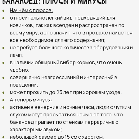
Бананоед: плюсы и минусы
Начнём с плюсов:
относительно легкий вид, подходящий для
новичков, так как всеяден и распространен по
всему миру, а это значит, что в продаже найдется
все необходимое для его содержания;
не требует большого количества оборудования и
ламп;
в наличии обширный выбор кормов, что очень
удобно;
совершенно неагрессивный и интересный в
поведении;
может прожить до 25 лет при хорошем уходе.
А теперь минусы:
активен в вечерние и ночные часы, люди с чутким
слухом могут просыпаться ночью от того, что
бананоед прыгает по стенкам террариума с
характерным звуком;
небольшой размер до 15 см с хвостом;