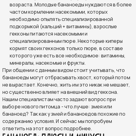
возраста. Молодые бананоеды нуждаются в более
частом кормлении насекомыми, которых
необходимо опылять специализированной
подкормкой (кальций + витамины), взрослые
гекконы питаются насекомыми и
специализированным пюре. Некоторые киперы
кормят своих гекконов только пюре, в составе
которого уже есть все необходимое: витамины,
минералы, насекомые и фрукты.
При общении с данным видом стоит учитывать, что
бананоеды могут отбрасывать хвост, который потом
не вырастает. Конечно, жить им это никак не мешает,
но существенно влияет на внешний вид геккона.
Нашим специалистам часто задают вопрос при
выборе нового питомца - что лучше: змея или
бананоед? Так как у змей и бананоедов похожие по
содержанию условия. И сейчас мы попробуем
ответить на этот вопрос подробнее.