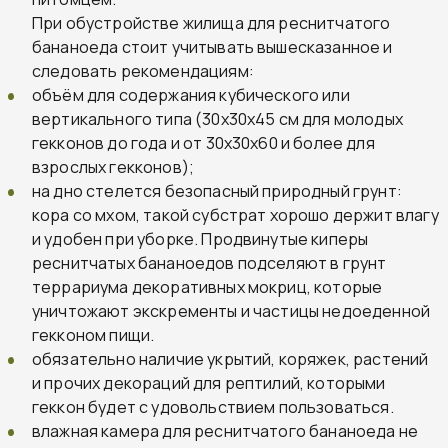
При обустройстве жилища для реснитчатого
бананоеда стоит учитывать вышесказанное и
следовать рекомендациям:
объём для содержания кубического или
вертикального типа (30х30х45 см для молодых
гекконов до года и от 30х30х60 и более для
взрослых гекконов);
на дно стелется безопасный природный грунт:
кора со мхом, такой субстрат хорошо держит влагу
и удобен при уборке. Продвинутые киперы
реснитчатых бананоедов подселяют в грунт
террариума декоративных мокриц, которые
уничтожают экскременты и частицы недоеденной
гекконом пищи.
обязательно наличие укрытий, коряжек, растений
и прочих декораций для рептилий, которыми
геккон будет с удовольствием пользоваться.
влажная камера для реснитчатого бананоеда не