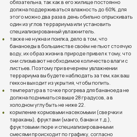
обязательна, так как в его жилище постоянно
должна поддерживаться влажность до 60%, для
этого можно два раза в день обильно опрыскивать
один из углов террариума или установить
специализированный увлажнитель.
также не нужна и поилка, дело в том, что
бананоеды в большинстве своём не пьют стоячую
воду, их образ жизни в природе привел к тому, что
они слизывают необходимое количество влаги с
листьев. Поэтому при вечернем увлажнении
террариума вы будете наблюдать за тем, как ваш
геккон выходит из укрытия, чтобы попить.
температура в точке прогрева для бананоеда не
должна подниматься выше 28 градусов, а в
холодном углу быть не ниже 22.
кормление кормовыми насекомыми (сверчки и
тараканы), фруктами (манго, банан и т.д.),
фруктовыми пюре и специализированными
смесями происходит по графику, согласно