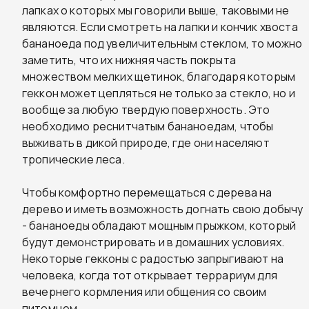
лапках о которых мы говорили выше, таковыми не
являются. Если смотреть на лапки и кончик хвоста
бананоеда под увеличительным стеклом, то можно
заметить, что их нижняя часть покрыта
множеством мелких щетинок, благодаря которым
геккон может цепляться не только за стекло, но и
вообще за любую твердую поверхность. Это
необходимо реснитчатым бананоедам, чтобы
выживать в дикой природе, где они населяют
тропические леса.
Чтобы комфортно перемещаться с дерева на
дерево и иметь возможность догнать свою добычу
- бананоеды обладают мощным прыжком, который
будут демонстрировать и в домашних условиях.
Некоторые гекконы с радостью запрыгивают на
человека, когда тот открывает террариум для
вечернего кормления или общения со своим
питомцем.