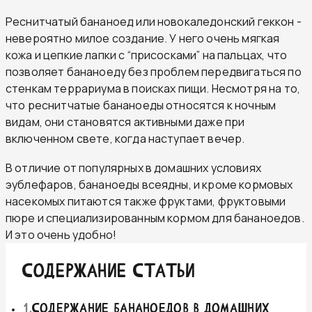
Реснитчатый бананоед или новокаледонский геккон -
невероятно милое создание. У него очень мягкая
кожа и цепкие лапки с “присосками” на пальцах, что
позволяет бананоеду без проблем передвигаться по
стенкам террариума в поисках пищи. Несмотря на то,
что реснитчатые бананоеды относятся к ночным
видам, они становятся активными даже при
включенном свете, когда наступает вечер.
В отличие от популярных в домашних условиях
эублефаров, бананоеды всеядны, и кроме кормовых
насекомых питаются также фруктами, фруктовыми
пюре и специализированным кормом для бананоедов.
И это очень удобно!
СОДЕРЖАНИЕ СТАТЬИ
1
.
Содержание бананоедов в домашних