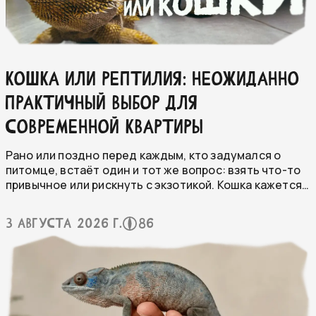
КОШКА ИЛИ РЕПТИЛИЯ: НЕОЖИДАННО
ПРАКТИЧНЫЙ ВЫБОР ДЛЯ
СОВРЕМЕННОЙ КВАРТИРЫ
Рано или поздно перед каждым, кто задумался о
питомце, встаёт один и тот же вопрос: взять что-то
привычное или рискнуть с экзотикой. Кошка кажется
безопасным выбором — все понятно, все знакомо с
детства. А террариум с ящерицей или змеёй всё ещё
3 августа 2026 г.
86
воспринимается как что-то на любителя.