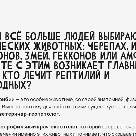
Я ВСЁ БОЛЬШЕ ЛЮДЕЙ ВЫБИРА
ЕСКИХ ЖИВОТНЫХ: ЧЕРЕПАХ, И
НОВ, ЗМЕЙ, ГЕККОНОВ ИЛИ АМ
ТЕ С ЭТИМ ВОЗНИКАЕТ ГЛАВ
 КТО ЛЕЧИТ РЕПТИЛИЙ И
ОДНЫХ?
фибии
— это особые животные, со своей анатомией, физ
 Именно поэтому для работы с ними существует отдел
ветеринар-герпетолог
.
копрофильный врач-экзотолог
, который сосредоточен
лечении именно этих животных и понимает, что скрывает