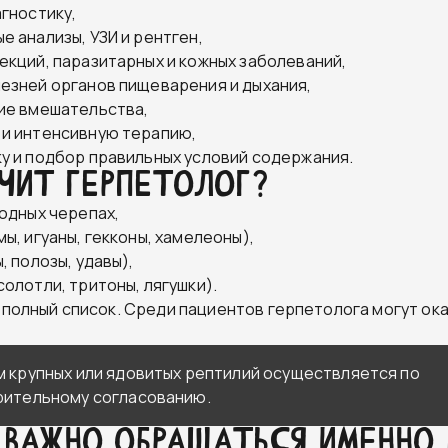
гностику,
 анализы, УЗИ и рентген,
екций, паразитарных и кожных заболеваний,
езней органов пищеварения и дыхания,
ие вмешательства,
и интенсивную терапию,
у и подбор правильных условий содержания.
чит герпетолог?
водных черепах,
ы, игуаны, гекконы, хамелеоны),
, полозы, удавы),
олотли, тритоны, лягушки).
е полный список. Среди пациентов герпетолога могут ок
м крупных или ядовитых рептилий осуществляется по
рительному согласованию.
 важно обращаться именно 