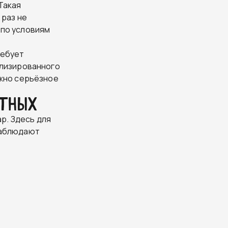
Такая
 раз не
 по условиям
ребует
ализированного
ужно серьёзное
отных
р. Здесь для
наблюдают