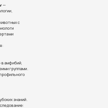
ν
—
ологии,
животных с
биологи
чертами
я:
 в амфибий,
еими группами.
опрофильного
убоких знаний.
бследование: