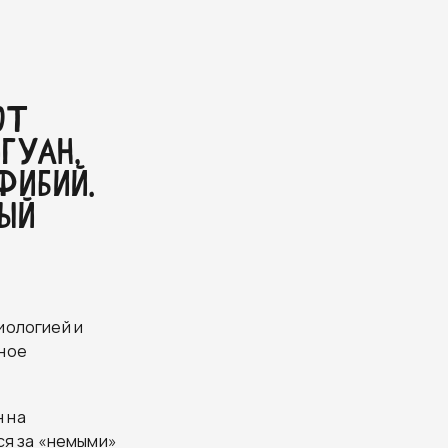
ЮТ
ГУАН,
ФИБИЙ.
НЫЙ
иологией и
ьное
 на
ся за «немыми»