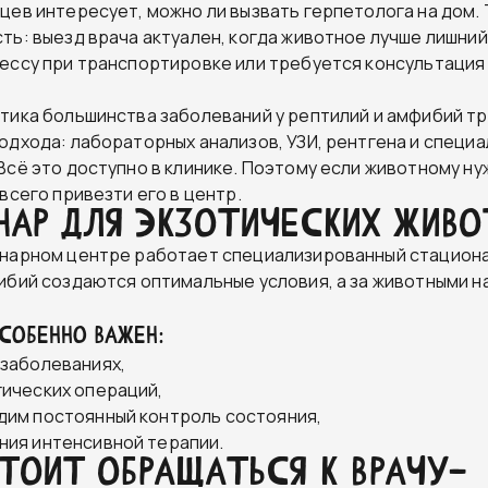
цев интересует, можно ли вызвать герпетолога на дом. 
ть: выезд врача актуален, когда животное лучше лишний
ессу при транспортировке или требуется консультация
тика большинства заболеваний у рептилий и амфибий т
одхода: лабораторных анализов, УЗИ, рентгена и специ
Всё это доступно в клинике. Поэтому если животному н
всего привезти его в центр.
нар для экзотических жив
нарном центре работает специализированный стациона
ибий создаются оптимальные условия, а за животными 
СОБЕННО ВАЖЕН:
 заболеваниях,
гических операций,
дим постоянный контроль состояния,
ния интенсивной терапии.
тоит обращаться к врачу-