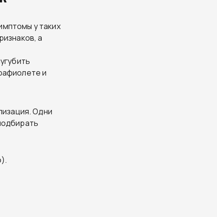
имптомы у таких
ризнаков, а
сугубить
трафиолете и
лизация. Одни
 подбирать
).