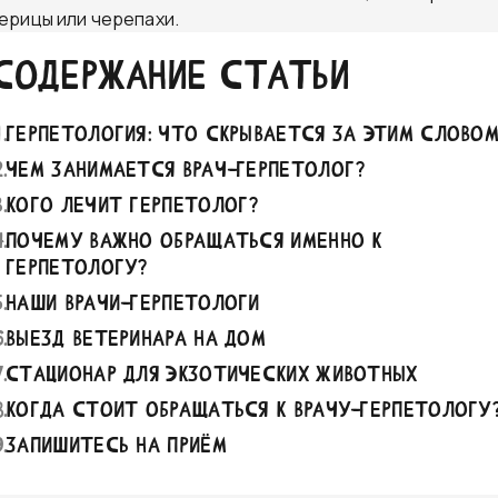
рицы или черепахи.
СОДЕРЖАНИЕ СТАТЬИ
1
.
Герпетология: что скрывается за этим слово
2
.
Чем занимается врач-герпетолог?
3
.
Кого лечит герпетолог?
4
.
Почему важно обращаться именно к
герпетологу?
5
.
Наши врачи-герпетологи
6
.
Выезд ветеринара на дом
7
.
Стационар для экзотических животных
8
.
Когда стоит обращаться к врачу-герпетологу
9
.
Запишитесь на приём