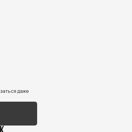
азаться даже
к