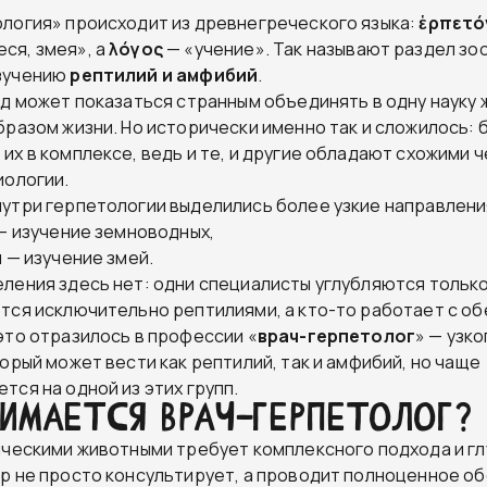
логия» происходит из древнегреческого языка:
ἑρπετό
ся, змея», а
λόγος
— «учение». Так называют раздел зо
зучению
рептилий и амфибий
.
яд может показаться странным объединять в одну науку 
бразом жизни. Но исторически именно так и сложилось: 
их в комплексе, ведь и те, и другие обладают схожими 
иологии.
утри герпетологии выделились более узкие направлени
 — изучение земноводных,
 — изучение змей.
ления здесь нет: одни специалисты углубляются только
тся исключительно рептилиями, а кто-то работает с об
это отразилось в профессии «
врач-герпетолог
» — узк
орый может вести как рептилий, так и амфибий, но чаще
тся на одной из этих групп.
нимается врач-герпетолог?
ическими животными требует комплексного подхода и гл
р не просто консультирует, а проводит полноценное о