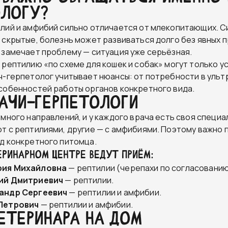
ологу?
лий и амфибий сильно отличается от млекопитающих. С
 скрытые, болезнь может развиваться долго без явных п
 замечает проблему — ситуация уже серьёзная.
 рептилию «по схеме для кошек и собак» могут только у
ч-герпетолог учитывает нюансы: от потребности в уль
собенностей работы органов конкретного вида.
рачи-герпетологи
 много направлений, и у каждого врача есть своя специа
т с рептилиями, другие — с амфибиями. Поэтому важно
д конкретного питомца.
ЕРИНАРНОМ ЦЕНТРЕ ВЕДУТ ПРИЁМ:
рия Михайловна
— рептилии (черепахи по согласованию
ий Дмитриевич
— рептилии.
андр Сергеевич
— рептилии и амфибии.
Петрович
— рептилии и амфибии.
етеринара на дом