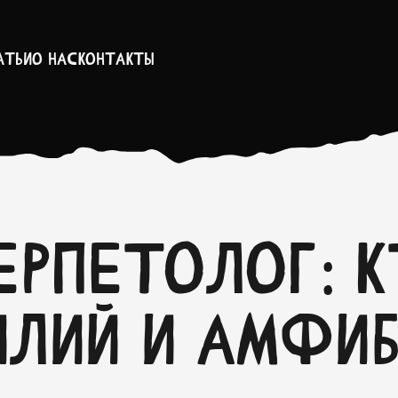
атьи
О нас
Контакты
ерпетолог: 
илий и амфи