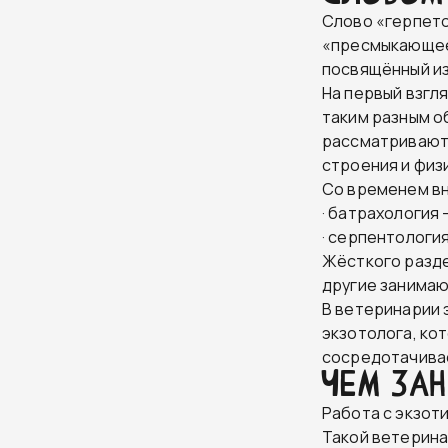
Слово «герпето
«пресмыкающее
посвящённый и
На первый взгл
таким разным о
рассматривают 
строения и физ
Со временем вн
· батрахология
· серпентология
Жёсткого разде
другие занимаю
В ветеринарии 
экзотолога, кот
сосредотачивае
Чем за
Работа с экзот
Такой ветерина