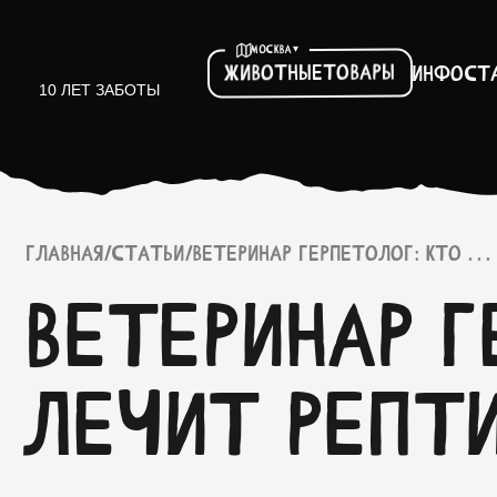
▾
МОСКВА
Товары
Животные
Инфо
ст
10 ЛЕТ ЗАБОТЫ
ГЛАВНАЯ
/
СТАТЬИ
/
ВЕТЕРИНАР ГЕРПЕТОЛОГ: КТО . . .
Ветеринар г
лечит репт