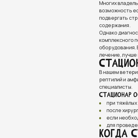
Многих владель
возможность ес
подвергать стр
содержания.
Однако диагнос
комплексного п
оборудования. 
лечение, лучше 
Стацио
В нашем ветери
рептилий и амф
специалисты.
СТАЦИОНАР О
при тяжёлых
после хирур
если необхо
для проведе
Когда с