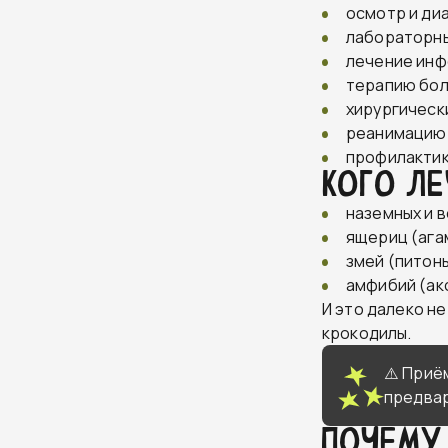
осмотр и диа
лабораторные
лечение инф
терапию бол
хирургическ
реанимацию 
профилактик
Кого ле
наземных и 
ящериц (агам
змей (питоны
амфибий (акс
И это далеко н
крокодилы.
⚠️ Приё
предва
Почему