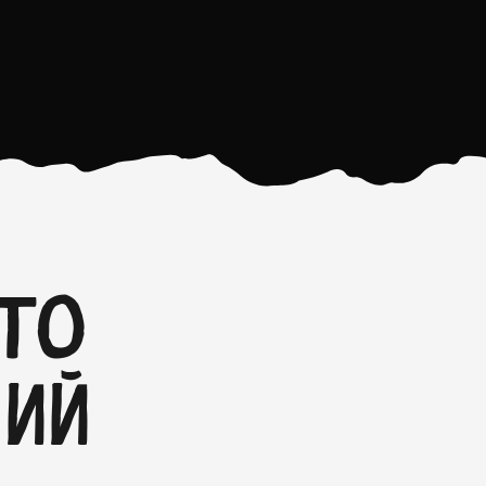
кто
бий