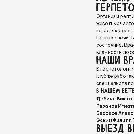
герпет
Организм репти
животных часто
когда владелец
Попытки лечить
состояние. Вра
влажности до о
Наши в
В герпетологии
глубже работаю
специалиста по
В НАШЕМ ВЕТ
Добина Викто
Рязанов Игнат
Барсков Алекс
Эскин Филипп 
Выезд в