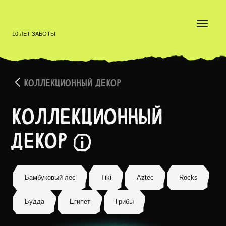
10 ЛЕТ ЗАБОТЫ
КОЛЛЕКЦИОННЫЙ ДЕКОР
Коллекционный
декор
Коллекция декораций, которые превратят обычный т
Бамбуковый лес
Tiki
Aztec
Rocks
Будда
Египет
Грибы