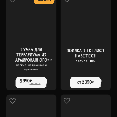
ТУМБА ДЛЯ
ПОИЛКА TIKI ЛИСТ
ТЕРРАРИУМА ИЗ
HABITECH
АРМИРОВАННОГО
в стиле Тики
КАРТОНА, AZTEC
легкие, надежные и
прочные
45Х45 EXO-TERRA
8 990 ₽
2 390 ₽
от
14 790 ₽