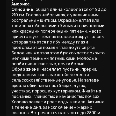
Америке
.
Описание
: общая длина колеблется от 90 до
210 см. Голова небольшая, с увеличенным
ростральным щитком. Окраска жёлтая или
кремовая с большими тёмными коричневыми
или красными поперечными пятнами. Часто
присутствует тёмная полоска вокруг головы,
которая тянется по лбу между глаз и
продолжается позади глаз до углов рта.
Белое или желтоватое брюхо часто покрыто
мелкими тёмными пятнышками. Молодые
особи очень светлые, почти белые.
Образ жизни
: населяет пустыни, прерии,
редколесья, светлые хвойные леса и
сельскохозяйственные угодья. На западе
ареала обычна на пастбищах, лугах,
участках, поросших кустарником. Живёт на
песчаных, глинистых и каменистых почвах.
Хорошо лазает и роет ходы в земле. Активна
в течение дня, за исключением жарких
сезонов. Встречается на высоте до 2800 м