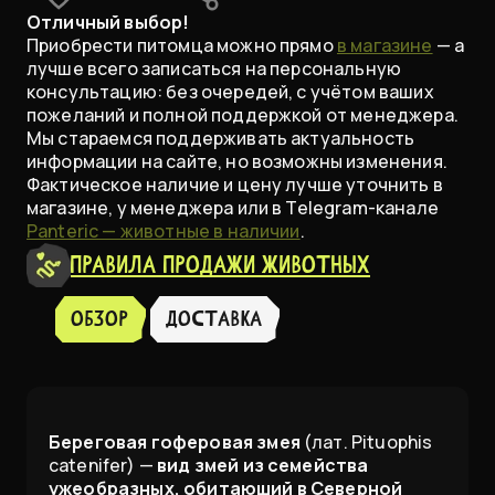
Отличный выбор!
Приобрести питомца можно прямо
в магазине
— а
лучше всего записаться на персональную
консультацию: без очередей, с учётом ваших
пожеланий и полной поддержкой от менеджера.
Мы стараемся поддерживать актуальность
информации на сайте, но возможны изменения.
Фактическое наличие и цену лучше уточнить в
магазине, у менеджера или в Telegram-канале
Panteric — животные в наличии
.
Правила продажи животных
Обзор
доставка
Береговая гоферовая змея
(лат. Pituophis
catenifer) —
вид змей из семейства
ужеобразных, обитающий в Северной