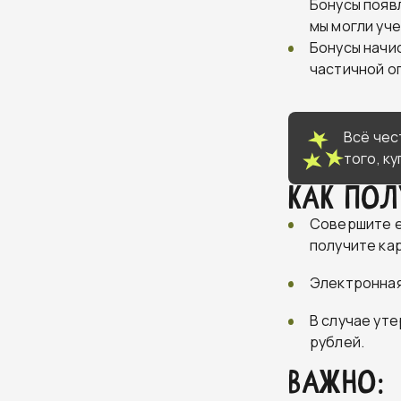
Бонусы появл
мы могли уч
Бонусы начи
частичной о
Всё чес
того, к
Как пол
Совершите е
получите кар
Электронная
В случае ут
рублей.
Важно: