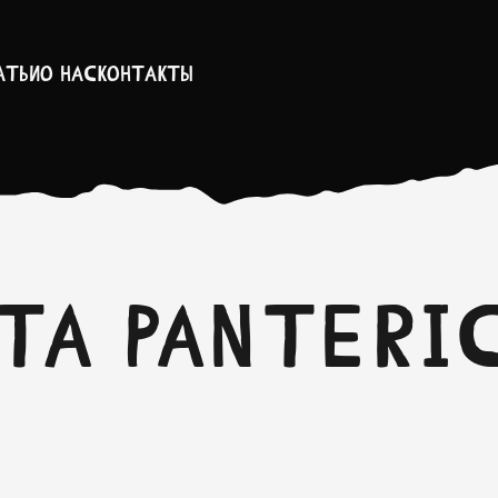
атьи
О нас
Контакты
рта PANTERI