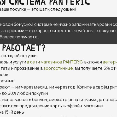
ая система PANTERIC
ваша покупка — это шаг к следующей!
 новой бонусной системе не нужно запоминать уровни с
 за сроками — всё просто и честно: чем больше покупае
баллов получаете.
 работает?
 с каждой покупки
вары и услуги
в сети магазинов PANTERIC
, включая
ветер
итаты и проживание в
зоогостинице
, вы получаете 5% от
ллов.
срочные
рают — ни через месяц, ни через год. Копите в своём ри
 до 50% любой покупки
е использовать бонусы, сможете оплатить ими до полов
слуги при предъявлении карты в офлайн-магазине.
а 15-й день