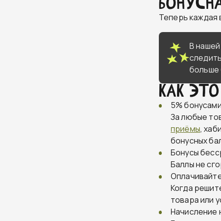
Бонусн
Теперь каждая 
В нашей
следить
больше 
Как это
5% бонусами
За любые то
приёмы
, хаб
бонусных ба
Бонусы бес
Баллы не сго
Оплачивайте
Когда решит
товара или у
Начисление н