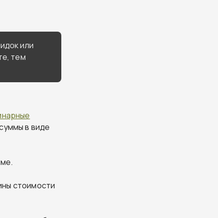
кидок или
те, тем
инарные
 суммы в виде
тме.
ины стоимости