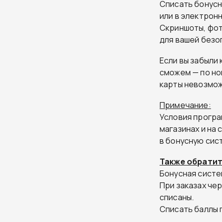
Списать бонусн
или в электрон
Скриншоты, фот
для вашей безо
Если вы забыли 
сможем — по но
карты невозмож
Примечание:
Условия програ
магазинах и на
в бонусную сис
Также обратит
Бонусная систем
При заказах че
списаны.
Списать баллы п