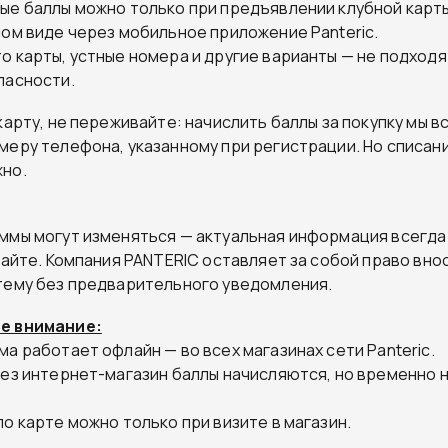
ые баллы можно только при предъявлении клубной карт
ном виде через мобильное приложение Panteric.
о карты, устные номера и другие варианты — не подходя
пасности.
карту, не переживайте: начислить баллы за покупку мы в
меру телефона, указанному при регистрации. Но списан
но.
ммы могут изменяться — актуальная информация всегда
 сайте. Компания PANTERIC оставляет за собой право вн
тему без предварительного уведомления.
е внимание:
а работает офлайн — во всех магазинах сети Panteric.
рез интернет-магазин баллы начисляются, но временно н
о карте можно только при визите в магазин.