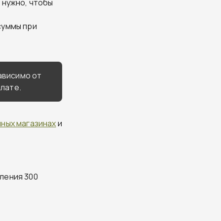
 нужно, чтобы
суммы при
зависимо от
плате.
ных магазинах
и
ления 300