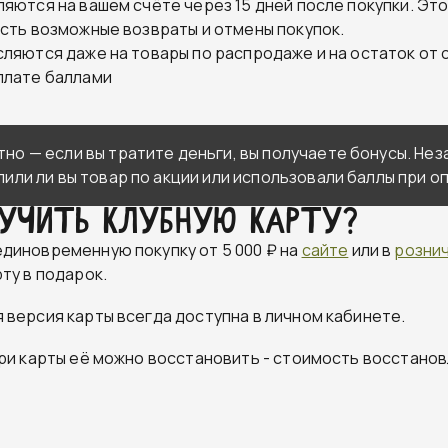
яются на вашем счёте через 15 дней после покупки. Это
есть возможные возвраты и отмены покупок.
сляются даже на товары по распродаже и на остаток от 
плате баллами
тно — если вы тратите деньги, вы получаете бонусы. Не
упили ли вы товар по акции или использовали баллы при о
учить клубную карту?
диновременную покупку от 5 000 ₽ на
сайте
или в
рознич
ту в подарок.
 версия карты всегда доступна в личном кабинете.
ери карты её можно восстановить - стоимость восстанов