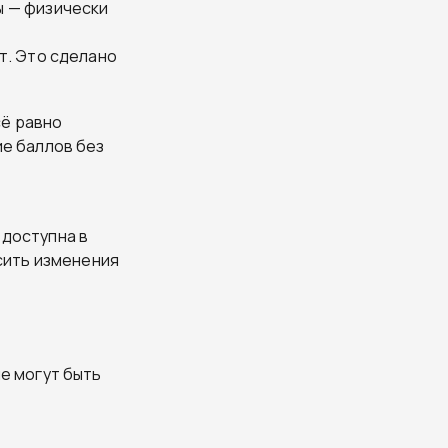
ы — физически
т. Это сделано
сё равно
ие баллов без
 доступна в
осить изменения
е могут быть