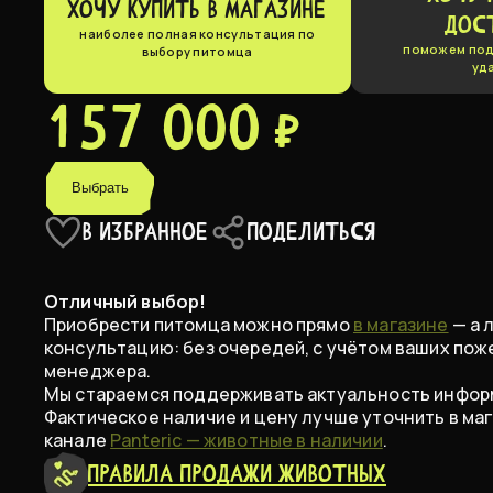
ХОЧУ КУПИТЬ В МАГАЗИНЕ
ДОС
наиболее полная консультация по
поможем под
выбору питомца
уд
157 000 ₽
Выбрать
В ИЗБРАННОЕ
ПОДЕЛИТЬСЯ
Отличный выбор!
Приобрести питомца можно прямо
в магазине
— а 
консультацию: без очередей, с учётом ваших пож
менеджера.
Мы стараемся поддерживать актуальность информ
Фактическое наличие и цену лучше уточнить в маг
канале
Panteric — животные в наличии
.
Правила продажи животных