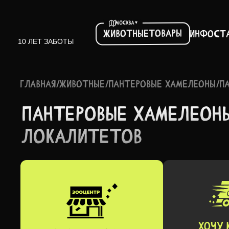
▾
МОСКВА
Товары
Животные
Инфо
ст
10 ЛЕТ ЗАБОТЫ
ГЛАВНАЯ
/
ЖИВОТНЫЕ
/
ПАНТЕРОВЫЕ ХАМЕЛЕОНЫ
/
ПА
ПАНТЕ­РОВЫЕ ХАМЕЛ­ЕОН
ЛОКАЛ­ИТЕТОВ
ХОЧУ 