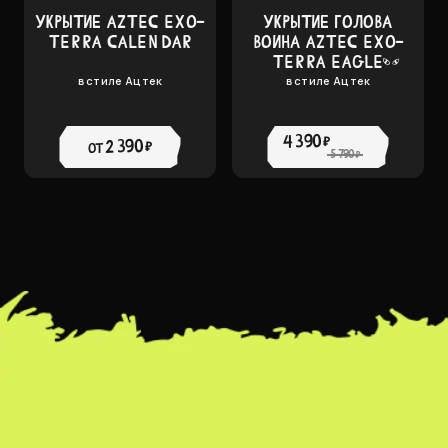
УКРЫТИЕ AZTEC EXO-
УКРЫТИЕ ГОЛОВА
TERRA CALENDAR
ВОИНА AZTEC EXO-
TERRA EAGLE
в стиле Ацтек
в стиле Ацтек
WARRIOR
4 390 ₽
2 390 ₽
от
5 790 ₽