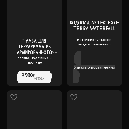
ВОДОПАД AZTEC EXO-
TERRA WATERFALL
источник питьевой
ТУМБА ДЛЯ
воды и повышения
ТЕРРАРИУМА ИЗ
влажности
АРМИРОВАННОГО
КАРТОНА, AZTEC
легкие, надежные и
прочные
45Х45 EXO-TERRA
Узнать о поступлении
8 990 ₽
14 790 ₽