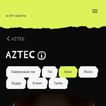
10 ЛЕТ ЗАБОТЫ
AZTEC
Aztec
Коллекция AZTEC создает мистическую древнюю док
Бамбуковый лес
Tiki
Aztec
Rocks
Будда
Египет
Грибы