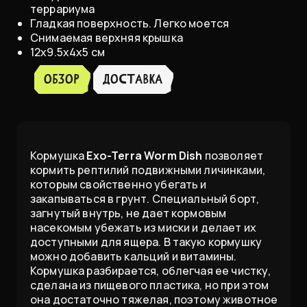
террариума
Гладкая поверхность. Легко моется
Снимаемая верхняя крышка
12х9.5х4х5 см
Обзор
доставка
Кормушка
Exo-Terra Worm Dish
позволяет
кормить рептилий подвижными личинками,
которым свойственно убегать и
закапываться в грунт. Специальный борт,
загнутый внутрь, не дает кормовым
насекомым убежать из миски и делает их
доступными для ящера. В такую кормушку
можно добавить кальций и витамины.
Кормушка разбирается, облегчая ее чистку,
сделана из пищевого пластика, но при этом
она достаточно тяжелая, поэтому животное