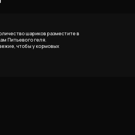
личество шариков разместите в
ам Питьевого геля.
вежие, чтобы у кормовых