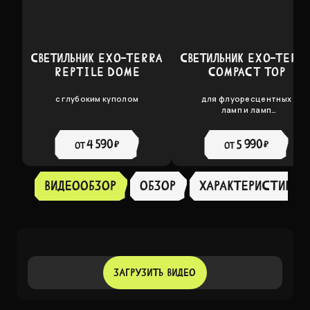
СВЕТИЛЬНИК EXO-TERRA
СВЕТИЛЬНИК EXO-TERR
REPTILE DOME
COMPACT TOP
с глубоким куполом
для флуоресцентных
ламп и ламп
накаливания до 25Вт
4 590 ₽
5 990 ₽
от
от
Видеообзор
Обзор
ХАРАКТЕРИСТИКИ
ЗАГРУЗИТЬ ВИДЕО