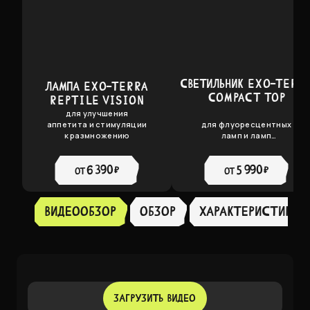
СВЕТИЛЬНИК EXO-TERR
ЛАМПА EXO-TERRA
COMPACT TOP
REPTILE VISION
для улучшения
аппетита и стимуляции
для флуоресцентных
к размножению
ламп и ламп
накаливания до 25Вт
6 390 ₽
5 990 ₽
от
от
Видеообзор
Обзор
ХАРАКТЕРИСТИКИ
ЗАГРУЗИТЬ ВИДЕО