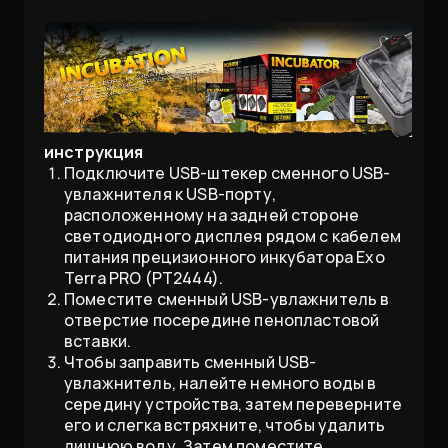
инструкция
Подключите USB-штекер сменного USB-
увлажнителя к USB-порту,
расположенному на задней стороне
светодиодного дисплея рядом с кабелем
питания прецизионного инкубатора Exo
Terra PRO (PT2444).
Поместите сменный USB-увлажнитель в
отверстие посередине пенопластовой
вставки.
Чтобы заправить сменный USB-
увлажнитель, налейте немного воды в
середину устройства, затем переверните
его и слегка встряхните, чтобы удалить
лишнюю воду. Затем поместите