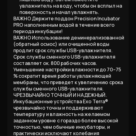
увлажнитель на воду, чтобы он всплыл на
поверхность и начал увлажнять.
ВАЖНО Держите поддон Precision Incubator
PRO наполненным водой в течение всего
периода инкубации!
ВАЖНО Использование деминерализованной
(обратный осмос) или очищенной воды
продлит срок службы USB-увлажнителя.
Срок службы сменного USB-увлажнителя
составляет ок. 800 рабочих часов.
Уменьшение настройки влажности до 70–75
% сократит время работы увлажняющей
мембраны, что приведет к увеличению срока
службы сменного USB-увлажнителя.
ЧРЕЗВЫЧАЙНО ТОЧНЫЙ И НАДЕЖНЫЙ.
Инкубационные устройства Exo Terra®
чрезвычайно точны и поддерживают
температуру и влажность на желаемом
заданном уровне с гораздо более высокой
точностью, чем обычные инкубаторы, и
практически исключают колебания