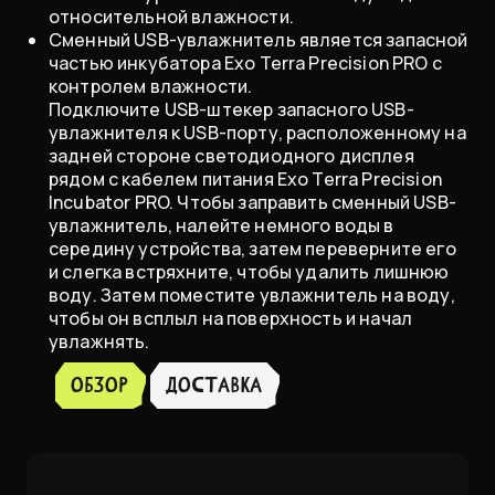
относительной влажности.
Сменный USB-увлажнитель является запасной
частью инкубатора Exo Terra Precision PRO с
контролем влажности.
Подключите USB-штекер запасного USB-
увлажнителя к USB-порту, расположенному на
задней стороне светодиодного дисплея
рядом с кабелем питания Exo Terra Precision
Incubator PRO. Чтобы заправить сменный USB-
увлажнитель, налейте немного воды в
середину устройства, затем переверните его
и слегка встряхните, чтобы удалить лишнюю
воду. Затем поместите увлажнитель на воду,
чтобы он всплыл на поверхность и начал
увлажнять.
Обзор
доставка