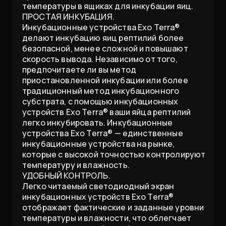
температуры в ящиках для инкубации яиц.
ПРОСТАЯ ИНКУБАЦИЯ.
Инкубационные устройства Exo Terra®
делают инкубацию яиц рептилий более
безопасной, менее сложной и повышают
скорость вывода. Независимо от того,
предпочитаете ли вы метод
приостановленной инкубации или более
традиционный метод инкубационного
субстрата, с помощью инкубационных
устройств Exo Terra® ваши яйца рептилий
легко инкубировать. Инкубационные
устройства Exo Terra® — единственные
инкубационные устройства на рынке,
которые с высокой точностью контролируют
температуру и влажность.
УДОБНЫЙ КОНТРОЛЬ.
Легко читаемый светодиодный экран
инкубационных устройств Exo Terra®
отображает фактические и заданные уровни
температуры и влажности, что облегчает