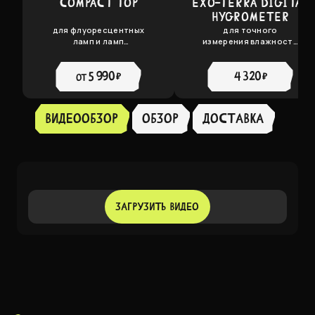
COMPACT TOP
EXO-TERRA DIGITAL
HYGROMETER
для флуоресцентных
для точного
ламп и ламп
измерения влажности
накаливания до 25Вт
воздуха
5 990 ₽
4 320 ₽
от
Видеообзор
Обзор
доставка
ЗАГРУЗИТЬ ВИДЕО