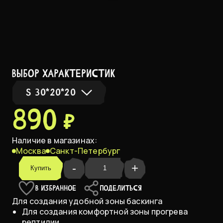
выбор характеристик
S 30*20*20
890 ₽
S 30*20*20
В НАЛИЧИИ
Наличие в магазинах:
Москва
Санкт-Петербург
M 45*30*30
-
+
Купить
L 50*20
В ИЗБРАННОЕ
ПОДЕЛИТЬСЯ
Для создания удобной зоны баскинга
Для создания комфортной зоны прогрева
рептилии