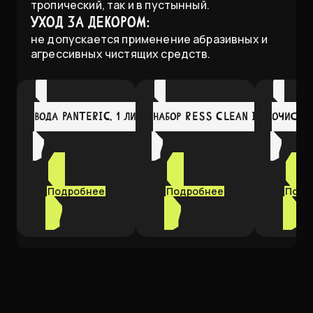
тропический, так и в пустынный.
Уход за декором:
не допускается применение абразивных и
агрессивных чистящих средств.
Вода Panteric, 1 литр
Набор RESS Clean It! для убор
Очистит
Подробнее
Подробнее
Подр