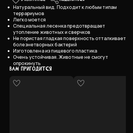
Large 21х17.5х5 см
Натуральный вид. Подходит к любым типам
В НАЛИЧИИ
террариумов
Легко моется
X-Large 28х23х6.5 см
В НАЛИЧИИ
Специальная лесенка предотвращает
утопление животных и сверчков
Не пористая гладкая поверхность отталкивает
болезнетворных бактерий
Изготовлена из пищевого пластика
Очень устойчивая. Животные не смогут
опрокинуть
ВАМ ПРИГОДИТСЯ