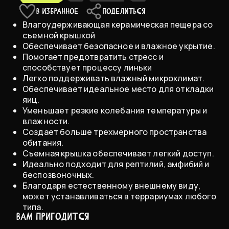
Large 16x25x28 см, для воды 200 мл
В НАЛ
В ИЗБРАННОЕ
ПОДЕЛИТЬСЯ
Влагоудерживающая керамическая пещера со
съемной крышкой
Обеспечивает безопасное и влажное укрытие.
Помогает предотвратить стресс и
способствует процессу линьки
Легко поддерживать влажный микроклимат.
Обеспечивает идеальное место для откладки
яиц.
Уменьшает резкие колебания температуры и
влажности.
Создает больше трехмерного пространства
обитания.
Съемная крышка обеспечивает легкий доступ.
Идеально подходит для рептилий, амфибий и
беспозвоночных.
Благодаря естественному внешнему виду,
может устанавливаться в террариумах любого
типа.
ВАМ ПРИГОДИТСЯ