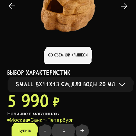
СО СЪЕМНОЙ КРЫШКОЙ
выбор характеристик
SMALL 8X11X13 СМ, ДЛЯ ВОДЫ 20 МЛ
5 990 ₽
Small 8x11x13 см, для воды 20 мл
В НАЛ
Наличие в магазинах:
Москва
Санкт-Петербург
Medium 11x15x18 см, для воды 75 мл
-
+
Купить