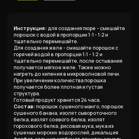
Инструкция:
для создания пюре - смешайте
порошок с водой в пропорции 1:1 - 1:2 и
тщательно перемешайте.
Для создания желе - смешайте порошок с
горячей водой в пропорции 1:1 - 1:2 и
тщательно перемешайте, после остывания
получается мягкое желе. Также можно
нагреть до кипения в микроволновой печи.
При увеличении количества порошка
получается более плотная и густая
структура.
Готовый продукт хранится 24 часа.
Состав:
порошок сушеного манго, порошок
сушеного банана, изолят сывороточного
белка, изолят соевого белка, изолят
горохового белка, рисовая мука, мука из
сушеных морских водорослей, дикальция
фосфат, кальция карбонат,лецитин,камедь