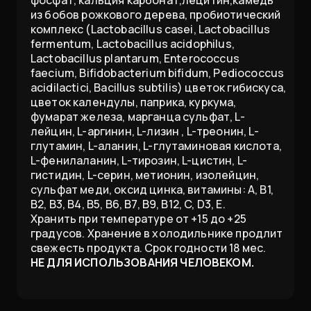
из бобов рожкового дерева, пробиотический
комплекс (Lactobacillus casei, Lactobacillus
fermentum, Lactobacillus acidophilus,
Lactobacillus plantarum, Enterococcus
faecium, Bifidobacterium bifidum, Pediococcus
acidilactici, Bacillus subtilis) цветок гибискуса,
цветок календулы, паприка, куркума,
фумарат железа, марганца сульфат, L-
лейцин, L-аргинин, L-лизин , L-треонин, L-
глутамин, L-аланин, L-глутаминовая кислота,
L-фенилаланин, L-тирозин, L-цистин, L-
гистидин, L-серин, метионин, изолейцин,
сульфат меди, оксид цинка, витамины: А, В1,
В2, В3, В4, В5, В6, В7, B9, B12, C, D3, Е.
Хранить при температуре от +15 до +25
градусов. Хранение в холодильнике продлит
свежесть продукта. Срок годности 18 мес.
НЕ ДЛЯ ИСПОЛЬЗОВАНИЯ ЧЕЛОВЕКОМ.