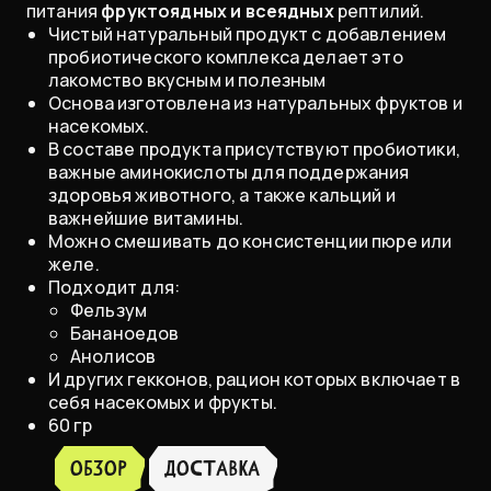
питания
фруктоядных и всеядных
рептилий.
Чистый натуральный продукт с добавлением
пробиотического комплекса делает это
лакомство вкусным и полезным
​Основа изготовлена из натуральных фруктов и
насекомых.
В составе продукта присутствуют пробиотики,
важные аминокислоты для поддержания
здоровья животного, а также кальций и
важнейшие витамины.
Можно смешивать до консистенции пюре или
желе.
Подходит для:
Фельзум
Бананоедов
Анолисов
И других гекконов, рацион которых включает в
себя насекомых и фрукты.
60 гр
Обзор
доставка