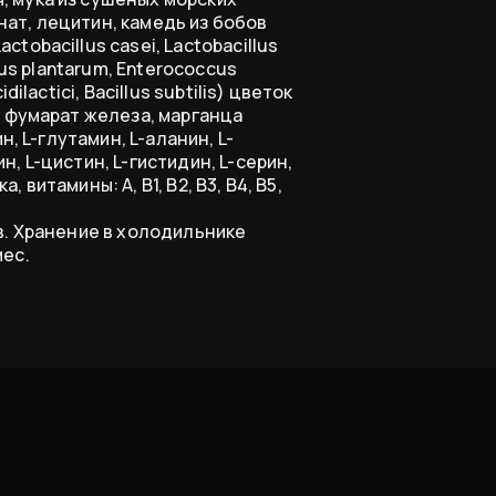
ат, лецитин, камедь из бобов
tobacillus casei, Lactobacillus
lus plantarum, Enterococcus
ilactici, Bacillus subtilis) цветок
, фумарат железа, марганца
н, L-глутамин, L-аланин, L-
, L-цистин, L-гистидин, L-серин,
витамины: А, В1, В2, В3, В4, В5,
ов. Хранение в холодильнике
мес.