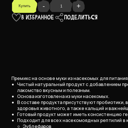
-
+
Купить
В ИЗБРАННОЕ
ПОДЕЛИТЬСЯ
Премикс на основе муки из насекомых для питани
Чистый натуральный продукт с добавлением пр
лакомство вкусным и полезным.
​Основа изготовлена из муки насекомых.
В составе продукта присутствуют пробиотики,
здоровья животного, а также кальций и важней
Готовый продукт может иметь консистенцию ге
Подходит для всех насекомоядных рептилий в 
Эублефаров