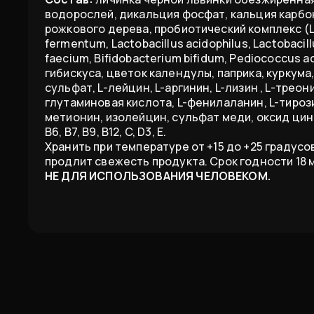
водорослей, дикальция фосфат, кальция карбон
рожкового дерева, пробиотический комплекс (Lac
fermentum, Lactobacillus acidophilus, Lactobacil
faecium, Bifidobacterium bifidum, Pediococcus acid
гибискуса, цветок календулы, паприка, куркума
сульфат, L-лейцин, L-аргинин, L-лизин , L-треони
глутаминовая кислота, L-фенилаланин, L-тирозин
метионин, изолейцин, сульфат меди, оксид цинка, 
В6, В7, B9, B12, C, D3, Е.
Хранить при температуре от +15 до +25 градус
продлит свежесть продукта. Срок годности 18 
НЕ ДЛЯ ИСПОЛЬЗОВАНИЯ ЧЕЛОВЕКОМ.