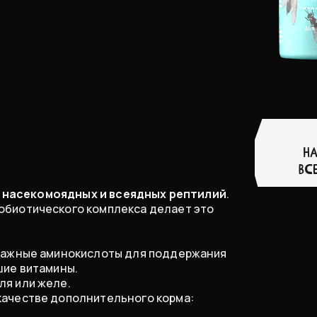
Н
ВС
я
насекомоядных и всеядных рептилий
.
обиотического комплекса делает это
 важные аминокислоты для поддержания
шие витамины.
ля или желе.
качестве дополнительного корма: