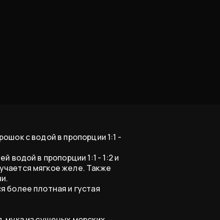
ошок с водой в пропорции 1:1 -
 водой в пропорции 1:1 - 1:2 и
учается мягкое желе. Также
и.
я более плотная и густая
, мука из сушеных морских