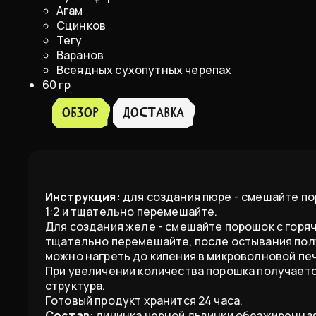
Агам
Сцинков
Тегу
Варанов
Всеядных сухопутных черепах
60 гр
Обзор
доставка
Инструкция:
для создания пюре - смешайте пор
1:2 и тщательно перемешайте.
Для создания желе - смешайте порошок с горячей
тщательно перемешайте, после остывания пол
можно нагреть до кипения в микроволновой печ
При увеличении количества порошка получаетс
структура.
Готовый продукт хранится 24 часа.
Состав:
личинка черной львинки обезжиренная