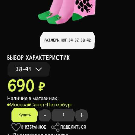
РАЗМЕРЫ НОГ 34-37, 38-42
выбор характеристик
38-41
690 ₽
34-37
Наличие в магазинах:
Москва
Санкт-Петербург
38-41
В НАЛИЧИИ
-
+
Купить
В ИЗБРАННОЕ
ПОДЕЛИТЬСЯ
В комплекте два носка