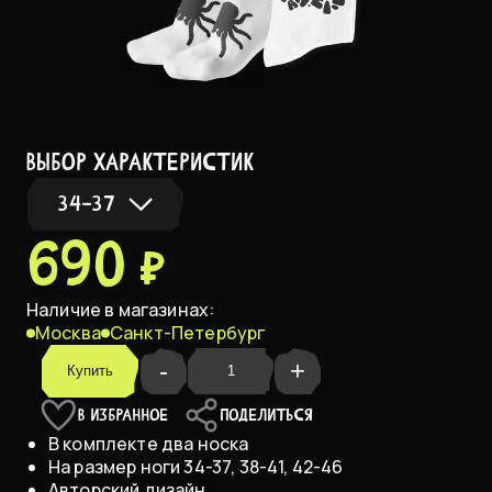
выбор характеристик
34-37
690 ₽
34-37
В НАЛИЧИИ
Наличие в магазинах:
Москва
Санкт-Петербург
38-41
В НАЛИЧИИ
-
+
Купить
42-46
В НАЛИЧИИ
В ИЗБРАННОЕ
ПОДЕЛИТЬСЯ
В комплекте два носка
На размер ноги 34-37, 38-41, 42-46
Авторский дизайн