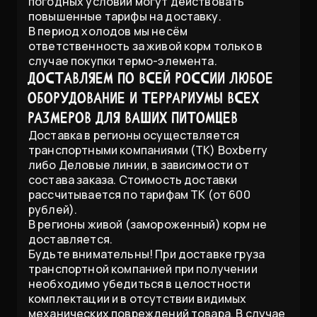
погодных условий могут действовать
повышенные тарифы на доставку.
В период холодов мы несём
ответственность за живой корм только в
случае покупки термо-элемента.
Доставляем по всей России любое
оборудование и террариумы всех
размеров для Ваших питомцев
Доставка в регионы осуществляется
транспортными компаниями (ТК) Boxberry
либо Деловые линии, в зависимости от
состава заказа. Стоимость доставки
рассчитывается по тарифам ТК (от 600
рублей).
В регионы живой (замороженный) корм не
доставляется.
Будьте внимательны! При доставке груза
транспортной компанией при получении
необходимо убедиться в целостности
комплектации и в отсутствии видимых
механических повреждений товара. В случае