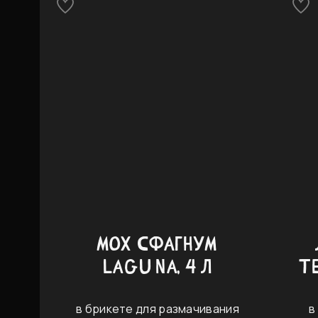
МОХ СФАГНУМ
LAGUNA, 4 Л
T
в брикете для размачивания
в