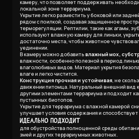
камеру, что позволяет поддерживать необход
локальной зоне террариума.
Укрытие легко разместить у боковой или задней
рядом с поилкой, создавая защищенное простр
терморегуляции. Рептилии, такие как агамы, эу
используют влажную камеру для линьки, укрыти
достаточно места, чтобы животное чувствовал
уединении.
В камеру можно добавить
влажный мох, субст
влажности, особенно полезной в период линьк
влаголюбивых видов. Материал укрытия безопас
влаге и легко чистится.
Конструкция прочная и устойчивая
, не сколь
движении питомца. Натуральный внешний вид к
другими элементами террариума и подходит как
пустынных биотопов.
Укрытие для террариума с влажной камерой сн
улучшает условия содержания и способствует
Идеально подходит
для обустройства полноценной среды обитания
змей и других террариумных животных.