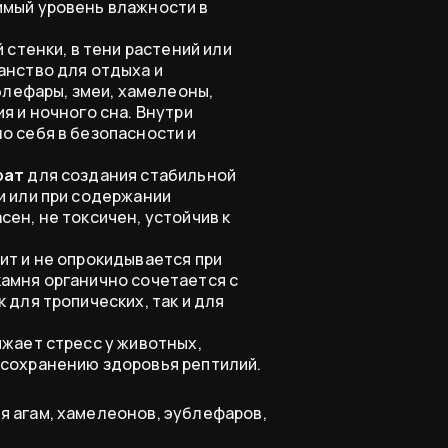
имый уровень влажности в
 стенки, в тени растений или
анство для отдыха и
блефары, змеи, хамелеоны,
я и ночного сна. Внутри
о себя в безопасности и
рат
для создания стабильной
и или при содержании
ен, не токсичен, устойчив к
зит и не опрокидывается при
амня органично сочетается с
 для тропических, так и для
ижает стресс у животных,
 сохранению здоровья рептилий.
 агам, хамелеонов, эублефаров,