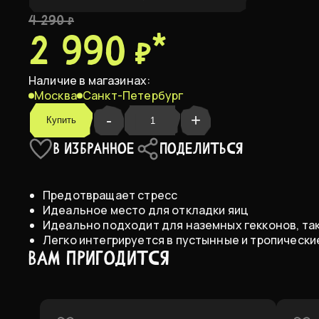
4 290 ₽
2 990 ₽
*
Large 20 х 18 х 11 см
В НАЛИЧИИ
Наличие в магазинах:
Medium 17 х 13 х 9 см
В НАЛИЧИИ
Москва
Санкт-Петербург
-
+
Купить
Small 11 х 10 х 8 см
В НАЛИЧИИ
В ИЗБРАННОЕ
ПОДЕЛИТЬСЯ
Предотвращает стресс
Идеальное место для откладки яиц
Идеально подходит для наземных гекконов, та
Легко интегрируется в пустынные и тропическ
ВАМ ПРИГОДИТСЯ