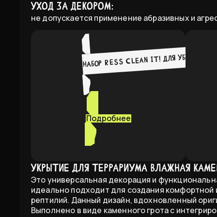
Уход за декором:
не допускается применение абразивных и агре
Набор RESS Clean It! для уборки в т
Подробнее
Укрытие для террариума влажная кам
Это универсальная декорация и функциональна
идеально подходит для создания комфортной 
рептилий. Данный дизайн, вдохновленный ориг
Выполнено в виде каменного грота с интегрир