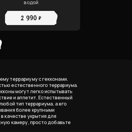
водой
2 990 ₽
му террариуму с гекконами.
тью естественного террариума.
екконы могут легко испытывать
ствие и аппетит. Естественный
любой тип террариума, а его
ывания более крупными
в качестве укрытия для
жную камеру, просто добавьте