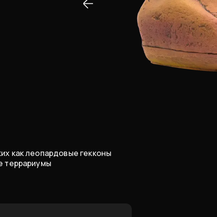
ких как леопардовые гекконы
ие террариумы