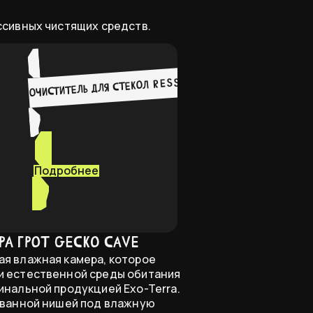
ссивных чистящих средств.
Очиститель для стекол RESS Clear Oasis, пустыня
еррариуме
Подробнее
ера Грот Gecko cave
я влажная камера, которое
и естественной среды обитания
инальной продукцией Exo-Terra.
ованной нишей под влажную