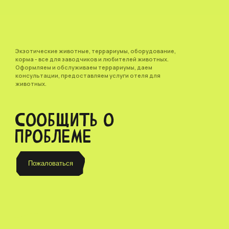
Экзотические животные, террариумы, оборудование,
корма - все для заводчиков и любителей животных.
Оформляем и обслуживаем террариумы, даем
консультации, предоставляем услуги отеля для
животных.
СООБЩИТЬ О
ПРОБЛЕМЕ
Пожаловаться