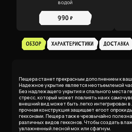
водой
990 ₽
Обзор
ХАРАКТЕРИСТИКИ
доставка
Пещера станет прекрасным дополнением к ваше
Надежное укрытие является неотъемлемой час
Без надлежащего укрытия и спального места г
стресс, который может повлиять на их самочув
внешний вид может быть легко интегрирован в 
прочная конструкция защищает егоот опрокид
гекконами. Пещера также чрезвычайно полезна 
различных видов гекконов. Чтобы создать вла
увлажненный лесной мох или сфагнум.