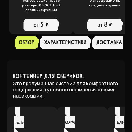
основа рациона, все
основа рациона,
размеры: 0.5/0,7/1см/
средний/крупный
средний/крупный
5 ₽
8 ₽
от
от
Обзор
ХАРАКТЕРИСТИКИ
доставка
Контейнер для сверчков.
Это продуманная система для комфортного
содержания и удобного кормления живыми
насекомыми.
Гель
Корм
Гель