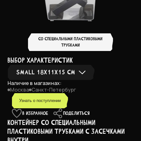
СО СПЕЦИАЛЬНЫМИ ПЛАСТИКОВЫМИ
ТРУБКАМИ
выбор характеристик
SMALL 18X11X15 СМ
Наличие в магазинах:
Москва
Санкт-Петербург
Small 18x11x15 см
Узнать о поступлении
Medium 27x17x18 см
В ИЗБРАННОЕ
ПОДЕЛИТЬСЯ
Контейнер со специальными
пластиковыми трубками с засечками
внутри