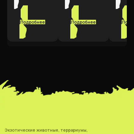
Подробнее
Подробнее
Подр
Экзотические животные, террариумы,