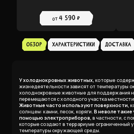
4 590 ₽
от
Обзор
ХАРАКТЕРИСТИКИ
доставка
У холоднокровных животных,
которые содерж
жизнедеятельности зависят от температуры о
холоднокровные животные для поддержания 
перемещаются с холодного участка местности 
Животные часто используют поверхности,
к
солнцем: камни, песок, коряги.
В неволе такие
помощью электроприборов,
в частности, с п
которые создают в террариуме ограниченный у
температуры окружающей среды.