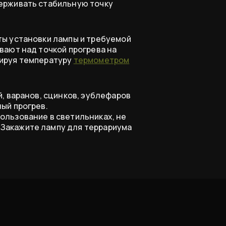
держивать стабильную точку
ты установки лампы и требуемой
вают над точкой прогрева на
лируя температуру
термометром
й, варанов, сцинков, эублефаров
ый прогрев.
пользование в светильниках, не
Закажите лампу для террариума