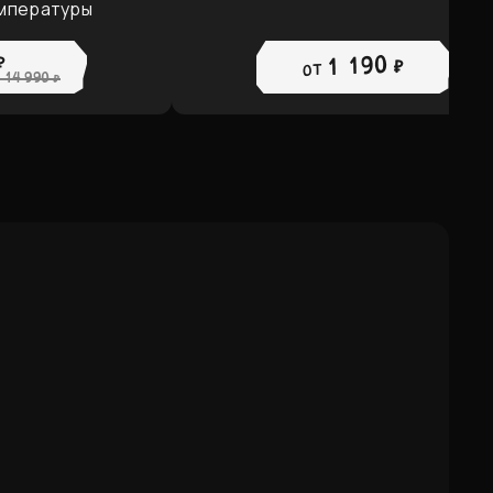
мпературы
₽
1 190 ₽
от
14 990 ₽