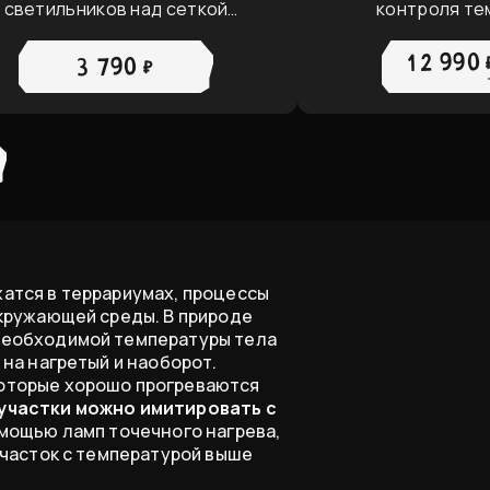
светильников над сеткой
контроля те
террариума
12 990 
3 790 ₽
атся в террариумах, процессы
кружающей среды. В природе
необходимой температуры тела
на нагретый и наоборот.
оторые хорошо прогреваются
 участки можно имитировать с
омощью ламп точечного нагрева,
часток с температурой выше