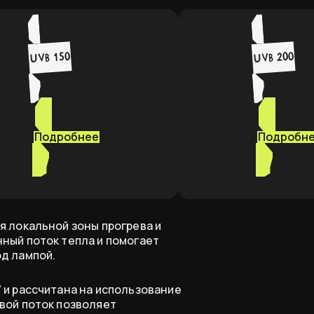
UVB 150
UVB 200
Подробнее
Подробн
я локальной зоны прогрева и
ный поток тепла и помогает
д лампой.
 и рассчитана на использование
вой поток позволяет