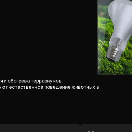
я и обогрева террариумов.
руют естественное поведение животных в