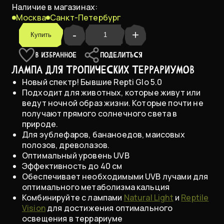
Наличие в магазинах:
Москва
Санкт-Петербург
25 Вт
В НАЛИЧИИ
-
+
Купить
В ИЗБРАННОЕ
ПОДЕЛИТЬСЯ
Лампа для тропических террариумов
Новый спектр! Бывшие Repti Glo 5.0
Подходит для животных, которые живут или
ведут ночной образ жизни. Которые почти не
получают прямого солнечного света в
природе.
Для эублефаров, бананоедов, маисовых
полозов, древолазов.
Оптимальный уровень UVB
Эффективность до 40 см
Обеспечивает необходимыми UVB лучами для
оптимального метаболизма кальция
Комбинируйте с лампами
Natural Light
и
Reptile
Vision
для достижения оптимального
освещения в террариуме