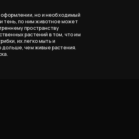
в оформлении, но и необходимый
и тень, по ним животное может
треннему пространству
твенных растений в том, что им
рибки, их легко мыть и
 дольше, чем живые растения.
ска.