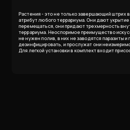
Растения - это не только завершающий штрих 
атрибут любого террариума. Они дают укрытие 
перемещаться, они придают трехмерность вну
террариума. Неоспоримое преимущество искусс
не нужен полив, в них не заводятся паразиты и г
дезинфицировать, и прослужат они неизмеримо
Для легкой установки в комплект входит присо