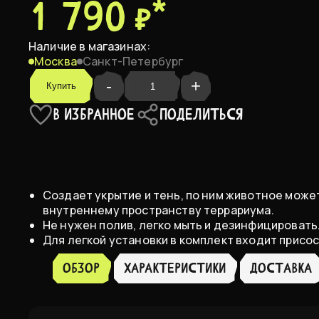
1 790 ₽
*
Medium 8 x 2 x 37 см
Наличие в магазинах:
Large 8 x 2 x 70 см
В НАЛИЧИИ
Москва
Санкт-Петербург
-
+
Купить
В ИЗБРАННОЕ
ПОДЕЛИТЬСЯ
Создает укрытие и тень, по ним животное мож
внутреннему пространству террариума.
Не нужен полив, легко мыть и дезинфицировать
Для легкой установки в комплект входит присос
Обзор
ХАРАКТЕРИСТИКИ
доставка