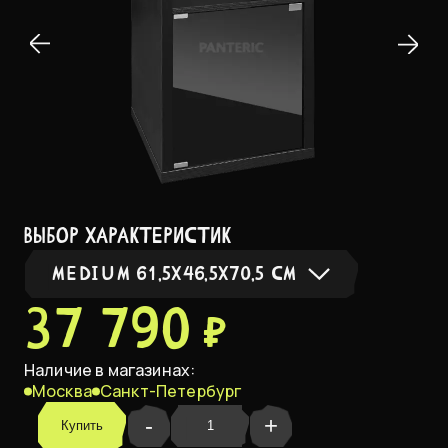
выбор характеристик
MEDIUM 61,5Х46,5Х70,5 СМ
37 790 ₽
Small 46,5х46,5х70,5 см
Наличие в магазинах:
Москва
Санкт-Петербург
Medium 61,5х46,5х70,5 см
В НАЛИЧИИ
-
+
Купить