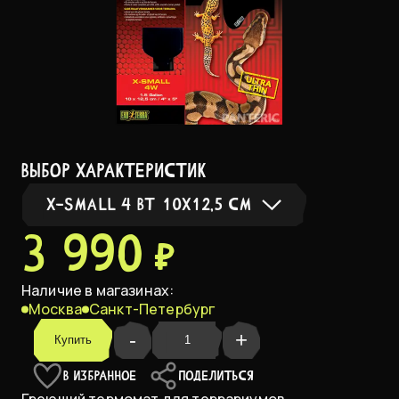
выбор характеристик
X-SMALL 4 ВТ 10Х12,5 СМ
3 990 ₽
X-Small 4 Вт 10х12,5 см
В НАЛИЧИИ
Наличие в магазинах:
Москва
Санкт-Петербург
Small 8 Вт 20х20 см
-
+
Купить
Medium 16 Вт 26,5х28 см
В ИЗБРАННОЕ
ПОДЕЛИТЬСЯ
Греющий термомат для террариумов