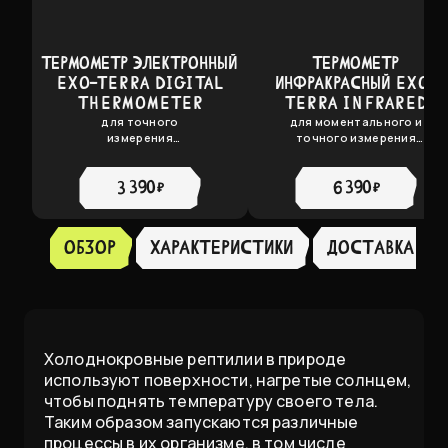
ТЕРМОМЕТР ЭЛЕКТРОННЫЙ
ТЕРМОМЕТР
EXO-TERRA DIGITAL
ИНФРАКРАСНЫЙ EXO-
THERMOMETER
TERRA INFRARED
для точного
для моментального и
THERMOMETER
измерения
точного измерения
температуры
температуры
3 390 ₽
6 390 ₽
Обзор
ХАРАКТЕРИСТИКИ
доставка
Холоднокровные рептилии в природе
используют поверхности, нагретые солнцем,
чтобы поднять температуру своего тела.
Таким образом запускаются различные
процессы в их организме, в том числе