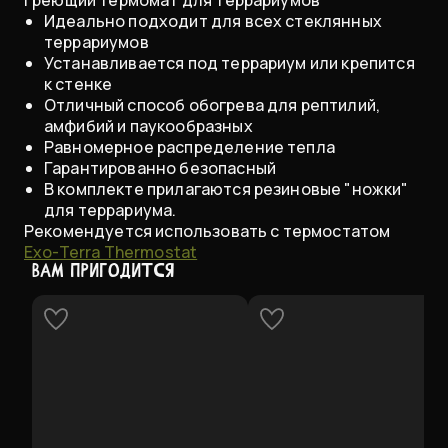
Large 25 Вт 27,9х43,2 см
Идеально подходит для всех стеклянных
В НАЛИЧИИ
террариумов
Устанавливается под террариум или крепится
к стенке
Отличный способ обогрева для рептилий,
амфибий и паукообразных
Равномерное распределение тепла
Гарантированно безопасный
В комплекте прилагаются резиновые "ножки"
для террариума.
​Рекомендуется использовать с термостатом
Exo-Terra Thermostat
ВАМ ПРИГОДИТСЯ