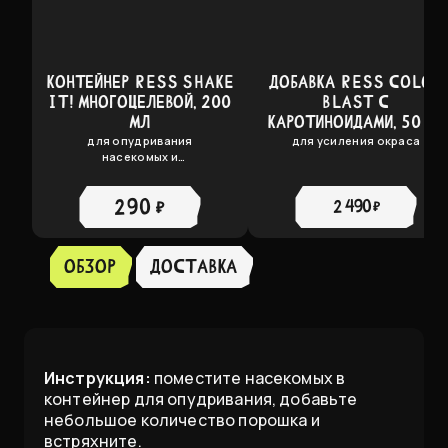
КОНТЕЙНЕР RESS SHAKE
ДОБАВКА RESS COLOR
IT! МНОГОЦЕЛЕВОЙ, 200
BLAST С
МЛ
КАРОТИНОИДАМИ, 50 ГР.
для опудривания
для усиления окраса
насекомых и
приготовления
премиксов
290 ₽
2 490 ₽
Обзор
доставка
Инструкция:
поместите насекомых в
контейнер для опудривания, добавьте
небольшое количество порошка и
встряхните.