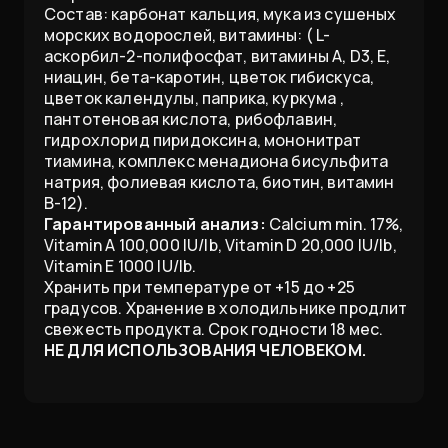
Состав: карбонат кальция, мука из сушеных
морских водорослей, витамины: ( L-
аскорбил-2-полифосфат, витамины А, D3, Е,
ниацин, бета-каротин, цветок гибискуса,
цветок календулы, паприка, куркума ,
пантотеновая кислота, рибофлавин,
гидрохлорид пиридоксина, мононитрат
тиамина, комплекс менадиона бисульфита
натрия, фолиевая кислота, биотин, витамин
B-12).
Гарантированный анализ:
Calcium min. 17%,
Vitamin A 100,000 IU/lb, Vitamin D 20,000 IU/lb,
Vitamin E 1000 IU/lb.
Хранить при температуре от +15 до +25
градусов. Хранение в холодильнике продлит
свежесть продукта. Срок годности 18 мес.
НЕ ДЛЯ ИСПОЛЬЗОВАНИЯ ЧЕЛОВЕКОМ.